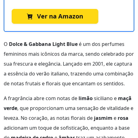
Ver na Amazon
O
Dolce & Gabbana Light Blue
é um dos perfumes
femininos mais icônicos da marca, sendo celebrado por
sua frescura e elegância. Lançado em 2001, ele captura
a essência do verão italiano, trazendo uma combinação
de notas frutais e florais que encantam os sentidos.
A fragrância abre com notas de
limão
siciliano e
maçã
verde
, que proporcionam uma sensação de vitalidade e
leveza. No coração, as notas florais de
jasmim
e
rosa
adicionam um toque de sofisticação, enquanto a base
de
madeira de cedro
e
âmbar
traz um acabamento