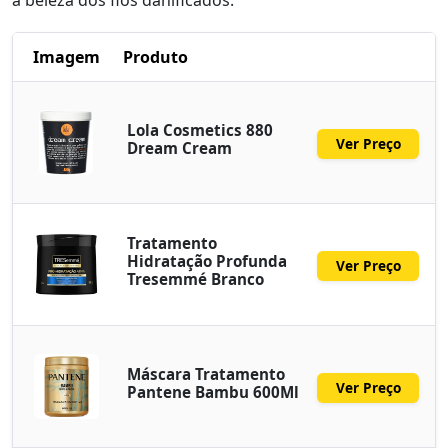
a beleza dos fios danificados.
Imagem
Produto
Lola Cosmetics 880
Ver Preço
Dream Cream
Tratamento
Hidratação Profunda
Ver Preço
Tresemmé Branco
Máscara Tratamento
Ver Preço
Pantene Bambu 600Ml