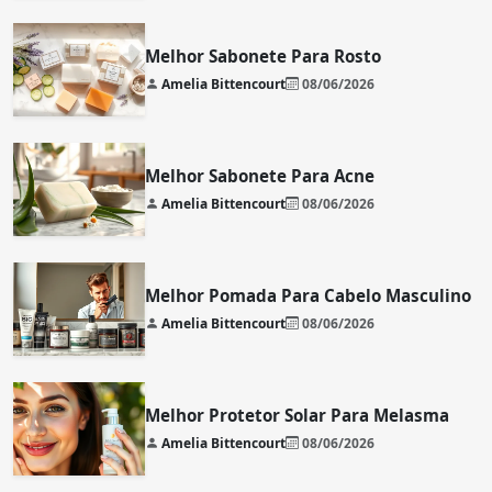
Melhor Sabonete Para Rosto
Amelia Bittencourt
08/06/2026
Melhor Sabonete Para Acne
Amelia Bittencourt
08/06/2026
Melhor Pomada Para Cabelo Masculino
Amelia Bittencourt
08/06/2026
Melhor Protetor Solar Para Melasma
Amelia Bittencourt
08/06/2026