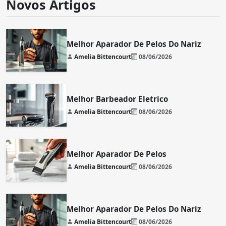
Novos Artigos
Melhor Aparador De Pelos Do Nariz
Amelia Bittencourt
08/06/2026
Melhor Barbeador Eletrico
Amelia Bittencourt
08/06/2026
Melhor Aparador De Pelos
Amelia Bittencourt
08/06/2026
Melhor Aparador De Pelos Do Nariz
Amelia Bittencourt
08/06/2026