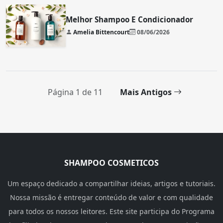
Melhor Shampoo E Condicionador
Amelia Bittencourt
08/06/2026
Página 1 de 11
Mais Antigos
SHAMPOO COSMETICOS
Um espaço dedicado a compartilhar ideias, artigos e tutoriais.
Nossa missão é entregar conteúdo de valor e com qualidade
para todos os nossos leitores. Este site participa do Programa