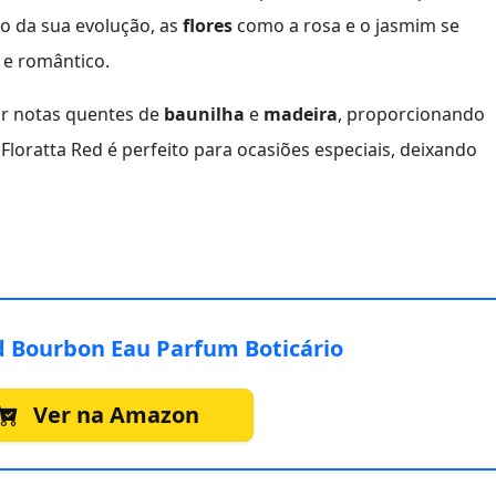
go da sua evolução, as
flores
como a rosa e o jasmim se
 e romântico.
r notas quentes de
baunilha
e
madeira
, proporcionando
loratta Red é perfeito para ocasiões especiais, deixando
d Bourbon Eau Parfum Boticário
Ver na Amazon