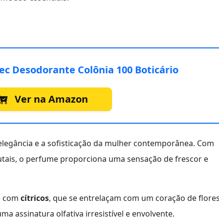
c Desodorante Colônia 100 Boticário
Ver na Amazon
 elegância e a sofisticação da mulher contemporânea. Com
utais, o perfume proporciona uma sensação de frescor e
te com
cítricos
, que se entrelaçam com um coração de flore
uma assinatura olfativa irresistível e envolvente.