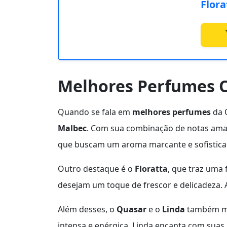
Flora
Melhores Perfumes O
Quando se fala em
melhores perfumes
da O
Malbec
. Com sua combinação de notas amad
que buscam um aroma marcante e sofistica
Outro destaque é o
Floratta
, que traz uma 
desejam um toque de frescor e delicadeza. A
Além desses, o
Quasar
e o
Linda
também me
intensa e enérgica, Linda encanta com suas