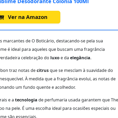
Sublime Desodorante Colônia 100Ml
Ver na Amazon
s marcantes de O Boticário, destacando-se pela sua
fume é ideal para aqueles que buscam uma fragrância
verdadeira celebração do
luxo
e da
elegância
.
rbon traz notas de
citrus
que se mesclam à suavidade do
inesquecível. À medida que a fragrância evolui, as notas de
onando um fundo quente e acolhedor.
rais e a
tecnologia
de perfumaria usada garantem que Th
 na pele. É uma escolha ideal para ocasiões especiais ou
rme são essenciais.