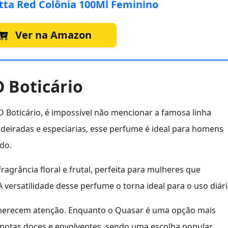
tta Red Colônia 100Ml Feminino
Ver na Amazon
 Boticário
 Boticário, é impossível não mencionar a famosa linha
eiradas e especiarias, esse perfume é ideal para homens
do.
fragrância floral e frutal, perfeita para mulheres que
 versatilidade desse perfume o torna ideal para o uso diári
recem atenção. Enquanto o Quasar é uma opção mais
 notas doces e envolventes, sendo uma escolha popular